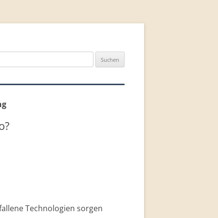
n
ng
o?
allene Technologien sorgen