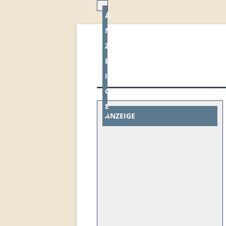
A
N
Z
E
I
G
E
ANZEIGE