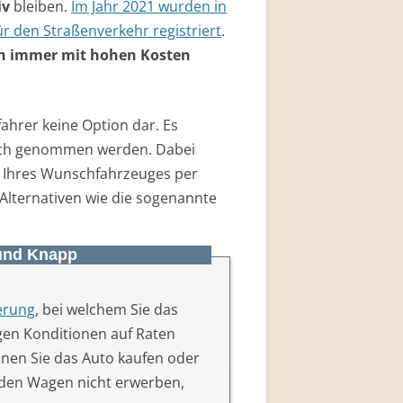
iv
bleiben.
Im Jahr 2021 wurden in
r den Straßenverkehr registriert
.
ch immer mit hohen Kosten
ofahrer keine Option dar. Es
ch genommen werden. Dabei
 Ihres Wunschfahrzeuges per
e Alternativen wie die sogenannte
 und Knapp
erung
, bei welchem Sie das
igen Konditionen auf Raten
nnen Sie das Auto kaufen oder
 den Wagen nicht erwerben,