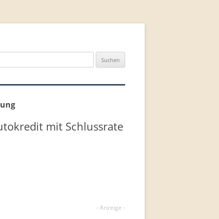
n
rung
utokredit mit Schlussrate