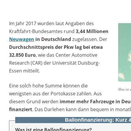
Kraftfahrt-Bundesamtes rund
3,44 Millionen
Neuwagen
in Deutschland
zugelassen. Der
Durchschnittspreis der Pkw lag bei etwa
32.850 Euro
, wie das Center Automotive
Research (CAR) der Universität Duisburg-
Essen mitteilt.
Eine solch hohe Summe können die
Was ist 
wenigsten aus der Portokasse zahlen. Aus
diesem Grund werden
immer mehr Fahrzeuge in Deut
finanziert
. Das Darlehen kann dann bequem in monatl
Ballonfinanzierung: Kurz
Was ist eine Ballonfinanzierung?
Die Ballonfinanzierung wird auch Kredit mit Schluss
ist meist optional. Der Kreditnehmer zahlt relativ k
der Laufzeit wird für den
Autokredit
dann eine meist 