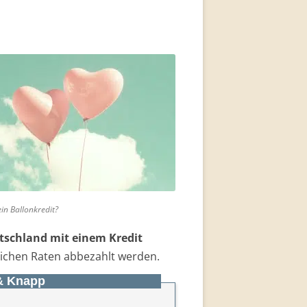
ein Ballonkredit?
schland mit einem Kredit
ichen Raten abbezahlt werden.
 & Knapp
rate genannt. Eine Anzahlung
leine monatliche Raten. Am Ende
hohe Schlussrate fällig.