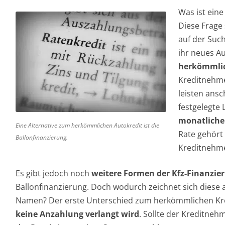
ihr neues Au
herkömmlic
Kreditnehm
leisten ansc
festgelegte 
monatliche
Eine Alternative zum herkömmlichen Autokredit ist die
Rate gehört
Ballonfinanzierung.
Kreditnehm
Es gibt jedoch noch
weitere Formen der Kfz-Finanzie
Ballonfinanzierung. Doch wodurch zeichnet sich diese 
Namen? Der erste Unterschied zum herkömmlichen Kre
keine Anzahlung verlangt wird
. Sollte der Kreditnehm
der Regel eine gewisse Summe anzahlen.
Im Anschluss werden dann über eine vertraglich festge
sind meist sehr
viel niedriger als beim herkömmlich