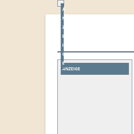
A
N
Z
E
I
G
E
ANZEIGE