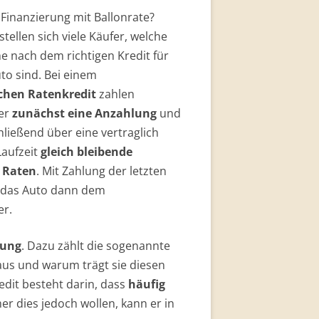
to sind. Bei einem
hen Ratenkredit
zahlen
er
zunächst eine Anzahlung
und
hließend über eine vertraglich
Laufzeit
gleich bleibende
 Raten
. Mit Zahlung der letzten
 das Auto dann dem
er.
rung
. Dazu zählt die sogenannte
aus und warum trägt sie diesen
dit besteht darin, dass
häufig
er dies jedoch wollen, kann er in
legte Laufzeit
Raten fällig
. Diese
en
Autokredit
. Sie dienen nämlich