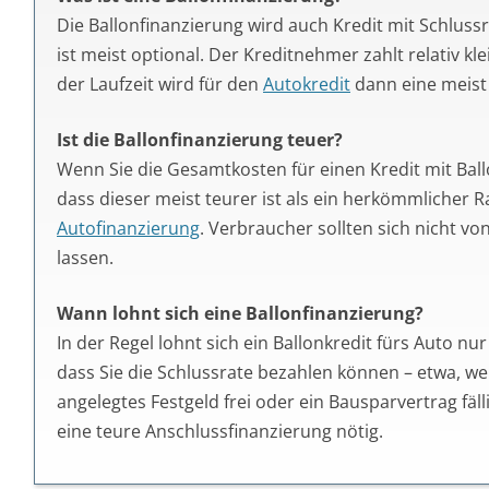
Ist die Ballonfinanzierung teuer?
Wenn Sie die Gesamtkosten für einen Kredit mit Ballo
dass dieser meist teurer ist als ein herkömmlicher Ra
Autofinanzierung
. Verbraucher sollten sich nicht v
lassen.
Wann lohnt sich eine Ballonfinanzierung?
In der Regel lohnt sich ein Ballonkredit fürs Auto n
dass Sie die Schlussrate bezahlen können – etwa, we
angelegtes Festgeld frei oder ein Bausparvertrag fäll
eine teure Anschlussfinanzierung nötig.
Eine besondere Form der
Kfz-Finanzierung
stellt die s
Wodurch sich diese auszeichnet
, wie sie sich vom Le
Vor- bzw. Nachteile sie hat
, erklärt der folgende Ratg