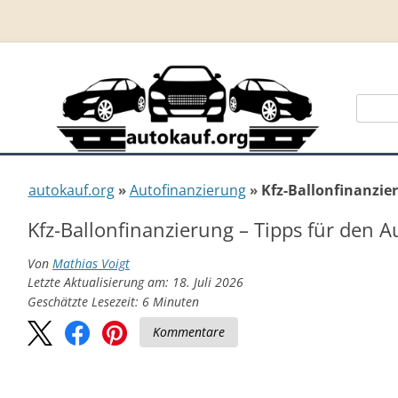
Suche
nach:
autokauf.org
Autofinanzierung
Kfz-Ballonfinanzie
Kfz-Ballonfinanzierung – Tipps für den A
Von
Mathias Voigt
Letzte Aktualisierung am: 18. Juli 2026
Geschätzte Lesezeit:
6
Minuten
Kommentare
Im Jahr 2017 wurden laut Angaben des