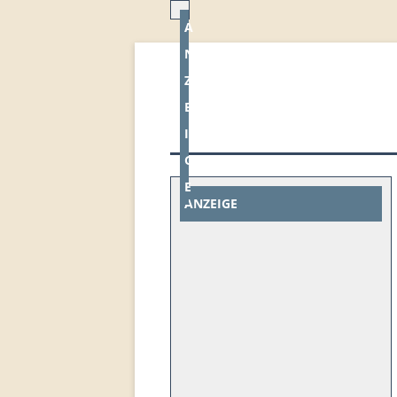
A
N
Z
E
I
G
E
ANZEIGE