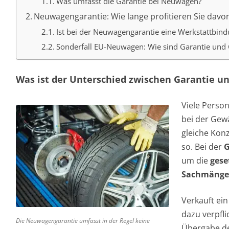
Was umfasst die Garantie bei Neuwagen?
Neuwagengarantie: Wie lange profitieren Sie davo
Ist bei der Neuwagengarantie eine Werkstattbind
Sonderfall EU-Neuwagen: Wie sind Garantie und 
Was ist der Unterschied zwischen Garantie u
Viele Perso
bei der Gew
gleiche Konz
so. Bei der
G
um die
gese
Sachmänge
Verkauft ein
dazu verpfli
Die Neuwagengarantie umfasst in der Regel keine
Übergabe de