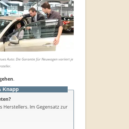
ues Auto: Die Garantie für Neuwagen variiert je
steller.
 gehen
.
& Knapp
eten?
es Herstellers. Im Gegensatz zur