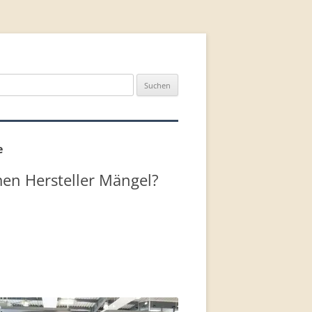
n
e
en Hersteller Mängel?