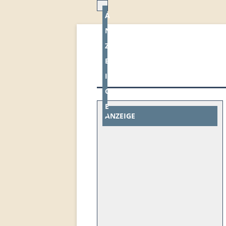
A
N
Z
E
I
G
E
ANZEIGE