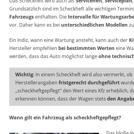
Das Scheckheft wird auch als
Serviceheft
,
Serviceplan
Grundsätzlich sind im Scheckheft alle wichtigen Termi
Fahrzeugs
enthalten. Die
Intervalle für Wartungsarb
vor. Daher kann es bei
unterschiedlichen Modellen
zu
Ein Indiz, wann eine Wartung ansteht, kann auch der
K
Hersteller empfehlen
bei bestimmten Werten
eine War
werden, dass das Auto möglichst lange
ohne technisc
Wichtig
: In einem Scheckheft wird also vermerkt, o
Herstellerangaben
fristgerecht durchgeführt
wurden
„scheckheftgepflegt“ den Wert eines Kfz erheblich, d
erkennen können, dass der Wagen stets
den Angab
Wann gilt ein Fahrzeug als scheckheftgepflegt?
Das bloße V