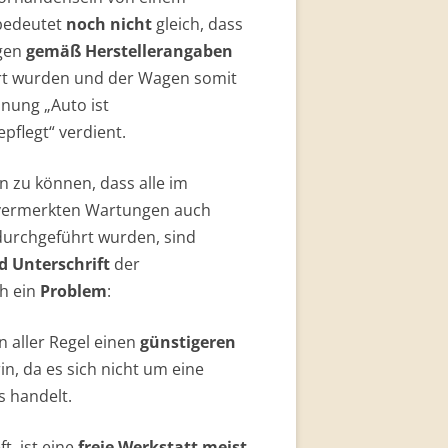
bedeutet
noch nicht
gleich, dass
ngen
gemäß Herstellerangaben
rt wurden und der Wagen somit
hnung „Auto ist
pflegt“ verdient.
 zu können, dass alle im
vermerkten Wartungen auch
 durchgeführt wurden, sind
d Unterschrift
der
h ein
Problem
:
n aller Regel einen
günstigeren
in, da es sich nicht um eine
s handelt.
t, ist eine
freie Werkstatt meist