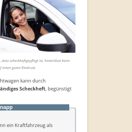
, dass scheckheftgepflegt ist, hinterlässt beim
f einen guten Eindruck.
htwagen kann durch
tändiges Scheckheft
, begünstigt
Knapp
nn ein Kraftfahrzeug als