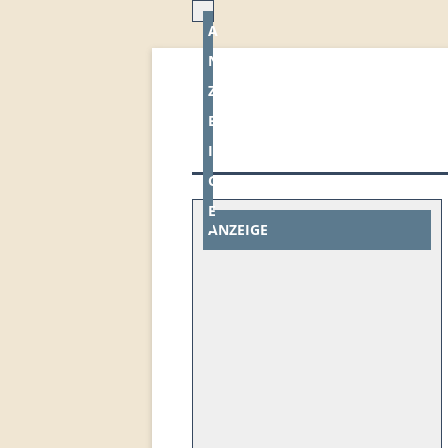
A
N
Z
E
I
G
E
ANZEIGE