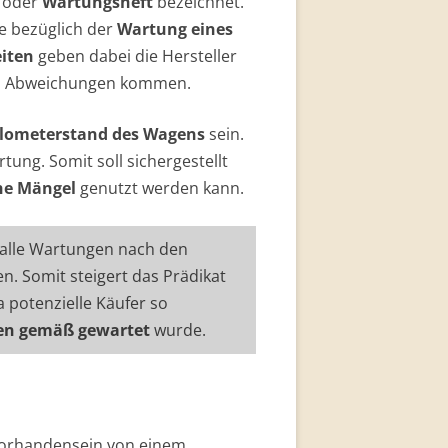
, oder
Wartungsheft
bezeichnet.
ne bezüglich der
Wartung eines
eiten
geben dabei die Hersteller
 Abweichungen kommen.
ilometerstand des Wagens
sein.
tung. Somit soll sichergestellt
he Mängel
genutzt werden kann.
b alle Wartungen nach den
. Somit steigert das Prädikat
a potenzielle Käufer so
en gemäß gewartet
wurde.
orhandensein von einem