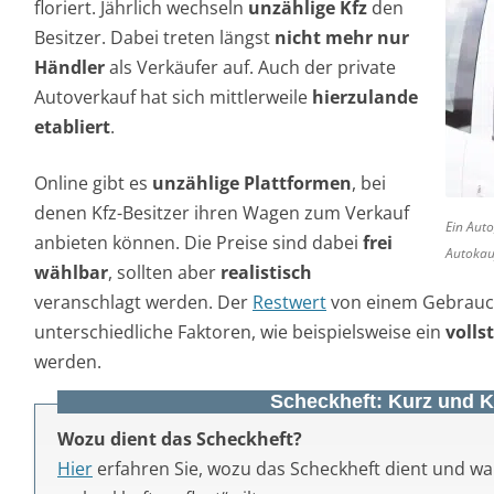
floriert. Jährlich wechseln
unzählige Kfz
den
Besitzer. Dabei treten längst
nicht mehr nur
Händler
als Verkäufer auf. Auch der private
Autoverkauf hat sich mittlerweile
hierzulande
etabliert
.
Online gibt es
unzählige Plattformen
, bei
denen Kfz-Besitzer ihren Wagen zum Verkauf
Ein Auto
anbieten können. Die Preise sind dabei
frei
Autokau
wählbar
, sollten aber
realistisch
veranschlagt werden. Der
Restwert
von einem Gebrauc
unterschiedliche Faktoren, wie beispielsweise ein
volls
werden.
Scheckheft: Kurz und 
Wozu dient das Scheckheft?
Hier
erfahren Sie, wozu das Scheckheft dient und wa