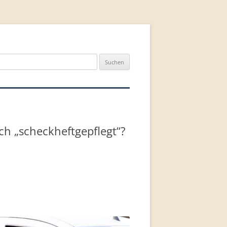
n
ch „scheckheftgepflegt“?