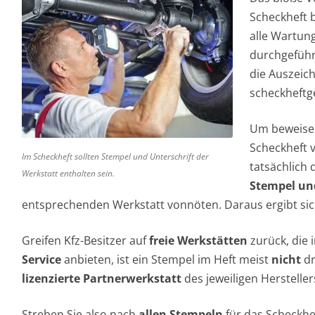
Scheckheft 
alle Wartu
durchgefüh
die Auszeic
scheckheftge
Um beweisen
Scheckheft 
Im Scheckheft sollten Stempel und Unterschrift der
tatsächlich
Werkstatt enthalten sein.
Stempel un
entsprechenden Werkstatt vonnöten. Daraus ergibt sic
Greifen Kfz-Besitzer auf
freie Werkstätten
zurück, die i
Service
anbieten, ist ein Stempel im Heft meist
nicht
dr
lizenzierte Partnerwerkstatt
des jeweiligen Hersteller
Streben Sie also nach
allen Stempeln
für das Scheckhef